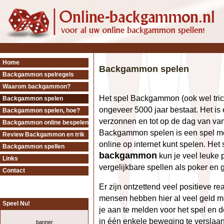
Home
Backgammon spelen
Backgammon spelregels
Waarom backgammon?
Het spel Backgammon (ook wel tric
Backgammon spelen
ongeveer 5000 jaar bestaat. Het is
Backgammon spelen, hoe?
verzonnen en tot op de dag van van
Backgammon online bespelen
Backgammon spelen is een spel met 
Review Backgammon en trik
tak spelletjes op Games.bwin
online op internet kunt spelen. Het 
Backgammon spellen
backgammon
kun je veel leuke p
Links
vergelijkbare spellen als poker en 
Contact
Er zijn ontzettend veel positieve 
mensen hebben hier al veel geld m
Speel Nu!
je aan te melden voor het spel en d
in één enkele beweging te verslaa
banner