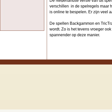
De Nederlandse versie van dit spel 
verschillen in de spelregels maar h
is online te bespelen. Er zijn veel
De spellen Backgammon en TricTrac 
wordt. Zo is het tevens vroeger oo
spannender op deze manier.